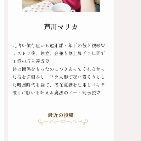
芦川マリカ
元占い依存症から遠距離・年下の彼と復縁♡
リストラ後、独立。金運も急上昇！７年間で
１億の収入達成♡
体の関係をもったのにつきあってくれなかっ
た彼を逆恨みし、ワラ人形で呪い殺そうとし
た暗黒時代を経て、潜在意識を活用しオキテ
破りに願いを叶える魔法のノート術伝授♡
最近の投稿