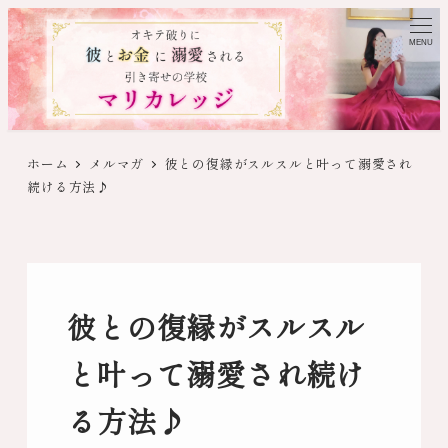
MENU
ホーム
メルマガ
彼との復縁がスルスルと叶って溺愛され
続ける方法♪
彼との復縁がスルスル
と叶って溺愛され続け
る方法♪