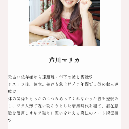
芦川マリカ
元占い依存症から遠距離・年下の彼と復縁♡
リストラ後、独立。金運も急上昇！７年間で１億の収入達
成♡
体の関係をもったのにつきあってくれなかった彼を逆恨み
し、ワラ人形で呪い殺そうとした暗黒時代を経て、潜在意
識を活用しオキテ破りに願いを叶える魔法のノート術伝授
♡