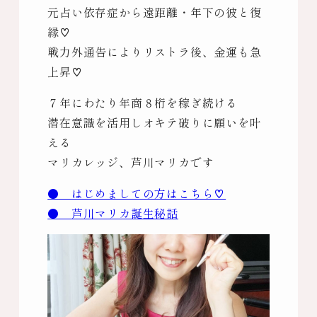
元占い依存症から遠距離・年下の彼と復
縁♡
戦力外通告によりリストラ後、金運も急
上昇♡
７年にわたり年商８桁を稼ぎ続ける
潜在意識を活用しオキテ破りに願いを叶
える
マリカレッジ、芦川マリカです
● はじめましての方はこちら♡
● 芦川マリカ誕生秘話