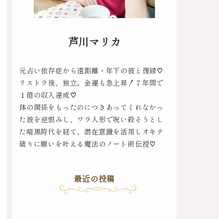
芦川マリカ
元占い依存症から遠距離・年下の彼と復縁♡
リストラ後、独立。金運も急上昇！７年間で
１億の収入達成♡
体の関係をもったのにつきあってくれなかっ
た彼を逆恨みし、ワラ人形で呪い殺そうとし
た暗黒時代を経て、潜在意識を活用しオキテ
破りに願いを叶える魔法のノート術伝授♡
最近の投稿