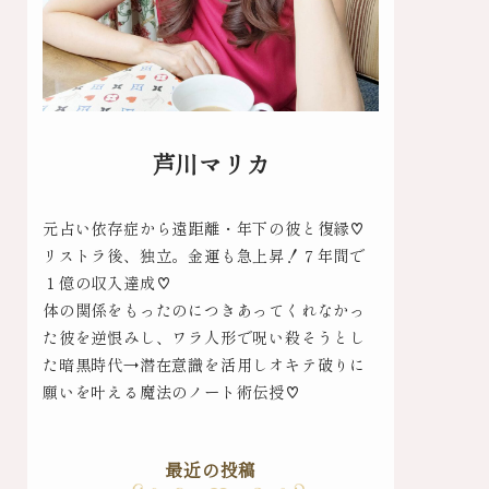
芦川マリカ
元占い依存症から遠距離・年下の彼と復縁♡
リストラ後、独立。金運も急上昇！７年間で
１億の収入達成♡
体の関係をもったのにつきあってくれなかっ
た彼を逆恨みし、ワラ人形で呪い殺そうとし
た暗黒時代→潜在意識を活用しオキテ破りに
願いを叶える魔法のノート術伝授♡
最近の投稿