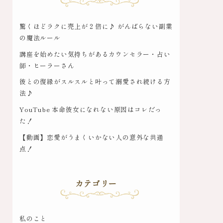
驚くほどラクに売上が２倍に♪ がんばらない副業
の魔法ルール
講座を始めたい気持ちがあるカウンセラー・占い
師・ヒーラーさん
彼との復縁がスルスルと叶って溺愛され続ける方
法♪
YouTube 本命彼女になれない原因はコレだっ
た！
【動画】恋愛がうまくいかない人の意外な共通
点！
カテゴリー
私のこと